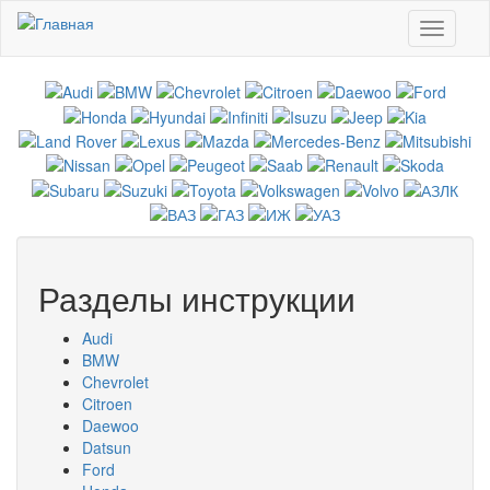
Перейти к основному содержанию
Toggle
navigati
Разделы инструкции
Audi
BMW
Chevrolet
Citroen
Daewoo
Datsun
Ford