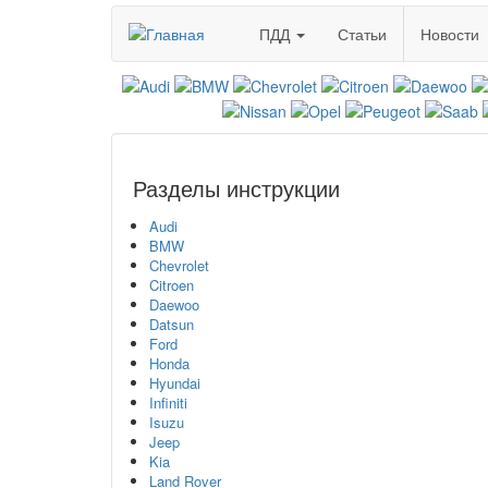
Перейти
ПДД
Статьи
Новости
к
основному
содержанию
Разделы инструкции
Audi
BMW
Chevrolet
Citroen
Daewoo
Datsun
Ford
Honda
Hyundai
Infiniti
Isuzu
Jeep
Kia
Land Rover