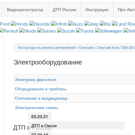
Видеорегистратор
ДТП России
Инструкции
Про Авт
Вы
Инструкции по ремонту автомобилей
»
Chevrolet
»
Chevrolet Aveo T300 201
здесь
Электрооборудование
Электрика двигателя
Оборудование и приборы
Отопление и кондиционер
Электрические схемы
03.23.21
ДТП в Омске
ДТП в России
07.30.19