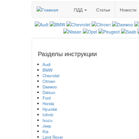
Перейти
ПДД
Статьи
Новости
к
основному
содержанию
Разделы инструкции
Audi
BMW
Chevrolet
Citroen
Daewoo
Datsun
Ford
Honda
Hyundai
Infiniti
Isuzu
Jeep
Kia
Land Rover