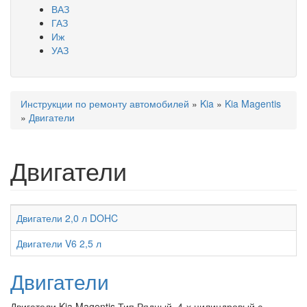
ВАЗ
ГАЗ
Иж
УАЗ
Инструкции по ремонту автомобилей
»
Kia
»
Kia Magentis
Вы здесь
»
Двигатели
Двигатели
Двигатели 2,0 л DOHC
Двигатели V6 2,5 л
Двигатели
Двигатели Kia Magentis Тип Рядный, 4-х цилиндровый с