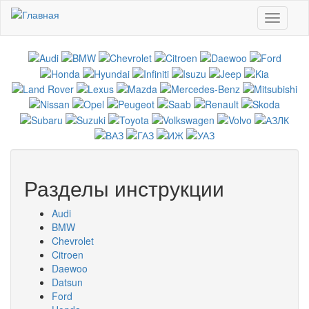
Перейти к основному содержанию
Toggle
navigati
Разделы инструкции
Audi
BMW
Chevrolet
Citroen
Daewoo
Datsun
Ford