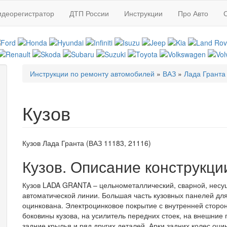
идеорегистратор
ДТП России
Инструкции
Про Авто
Инструкции по ремонту автомобилей
»
ВАЗ
»
Лада Гранта
Вы здесь
Кузов
Кузов Лада Гранта (ВАЗ 11183, 21116)
Кузов. Описание конструкци
Кузов LADA GRANTA – цельнометаллический, сварной, несущ
автоматической линии. Большая часть кузовных панелей дл
оцинкована. Электроцинковое покрытие с внутренней стор
боковины кузова, на усилитель передних стоек, на внешние
задние крылья и ряд других деталей. Арки задних колес оц