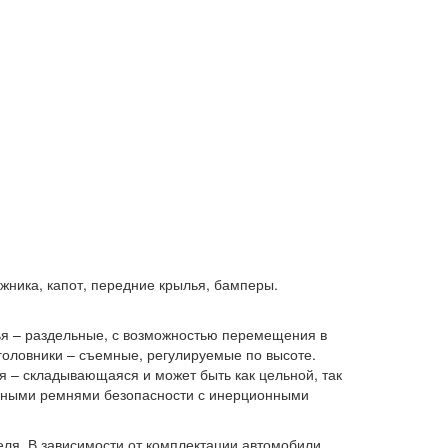
жника, капот, передние крылья, бамперы.
я – раздельные, с возможностью перемещения в
головники – съемные, регулируемые по высоте.
я – складывающаяся и может быть как цельной, так
чечными ремнями безопасности с инерционными
ля. В зависимости от комплектации автомобили