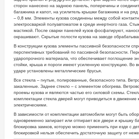
сторон нанесено на заднюю панель, поперечины и соедини
багажника и капот, на усилитель крышки багажника и на ря
– 0,8 мм. Элементы кузова соединены между собой контактн
электросваркой полуавтоматом в среде инертного газа. Ст
мастикой. После сварки панелей кузов фосфатируют, нанос
окрашивают. Скрытые полости кузова на заводе обрабатыва
В конструкции кузова элементы пассивной безопасности сп
перспективных требований по пассивной безопасности. Пер
ударопрочного материала, что обеспечивает поглощение эн
стойки, крыша и пороги имеют усиленную конструкцию. Во 
ударе установлены металлические брусья.
Все стекла – гнутые, полированные, безопасного типа. Ветр
закаленные. Заднее стекло – с элементом обогрева. Ветрово
проемы кузова и являются частью его силовой схемы. Стекл
комплектации стекла дверей могут приводиться в движение 
электрическими.
В зависимости от комплектации автомобили могут быть обо
одновременно запирает или отпирает все двери и крышку б
блокировка замков, которую можно применить при езде с дет
блокировкой нельзя обеспечить достаточную защиту от неж