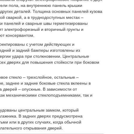
тели пола, на внутреннюю панель крышки
д других деталей. Толщина основных панелей кузова
ой сваркой, а в труднодоступных местах –
ыки панелей и сварные швы герметизированы
ят электрофорезный и вторичный грунты и
ют консервантом.
роектированы с учетом действующих и
едний и задний бамперы изготовлены из
ергии удара при столкновении. Центральные
всех дверях для повышения стойкости при боковом
овое стекло – трехслойное, остальные –
е, заднее и задние боковые стекла вклеены в
а дверей – опускные. В зависимости от
как механическими стеклоподъемниками, так и
рудованы центральным замком, который
агажника. В задних дверях предусмотрена
ьми или в других случаях, когда обычной
елательного открывания дверей.