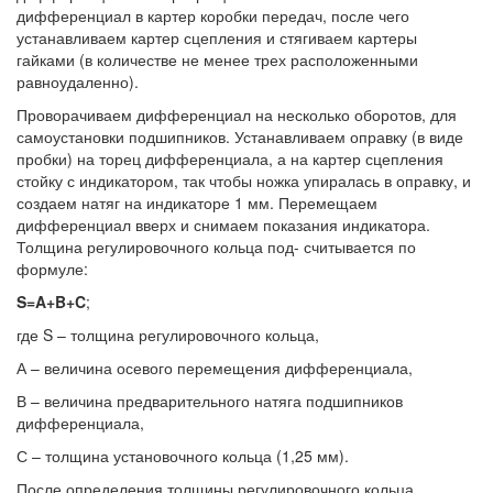
дифференциал в картер коробки передач, после чего
устанавливаем картер сцепления и стягиваем картеры
гайками (в количестве не менее трех расположенными
равноудаленно).
Проворачиваем дифференциал на несколько оборотов, для
самоустановки подшипников. Устанавливаем оправку (в виде
пробки) на торец дифференциала, а на картер сцепления
стойку с индикатором, так чтобы ножка упиралась в оправку, и
создаем натяг на индикаторе 1 мм. Перемещаем
дифференциал вверх и снимаем показания индикатора.
Толщина регулировочного кольца под- считывается по
формуле:
S=A+B+C
;
где S – толщина регулировочного кольца,
А – величина осевого перемещения дифференциала,
В – величина предварительного натяга подшипников
дифференциала,
С – толщина установочного кольца (1,25 мм).
После определения толщины регулировочного кольца