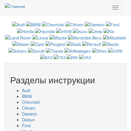
Перейти к основному содержанию
Toggle
navigati
Разделы инструкции
Audi
BMW
Chevrolet
Citroen
Daewoo
Datsun
Ford