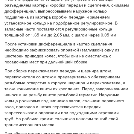
разъединяем картеры коробки передач и сцепления, снимаем
дифференциал, выпрессовываем наружное кольцо
подшипника из картера коробки передач и заменяем
установочное кольцо на подобранное регулировочное. В
запасные части поставляются регулировочные кольца
толщиной от 1,65 мм до 2,65 мм, с шагом через 0,05 мм.
После установки дифференциала в картер сцепления
необходимо зафиксировать оправкой (заглушкой) одну из
шестерен приводов колес, чтобы они не сместились с
посадочных мест при дальнейшей сборке.
При сборке переключателя передач и шарнира штока
переключателя со штоком предварительно обезжириваем
резьбовые отверстия в корпусе шарнира и переключателе, а
также конические винты их крепления. Перед заворачиванием
наносим на резьбу винтов резьбовой герметик. Наружные
кольца роликовых подшипников валов, сальники первичного
вала, приводов и штока переключателя передач
запрессовываем оправками или подходящими отрезками
труб. На рабочие кромки сальников наносим тонкий слой
трансмиссионного масла.
При сборке вторичного вала смазываем детали