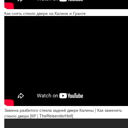
Как снять стекло двери на Калине и Гранте
Замена разбитого стекла задней двери Калины | Как заменить
стекло двери [КР | TheReisenderHell]