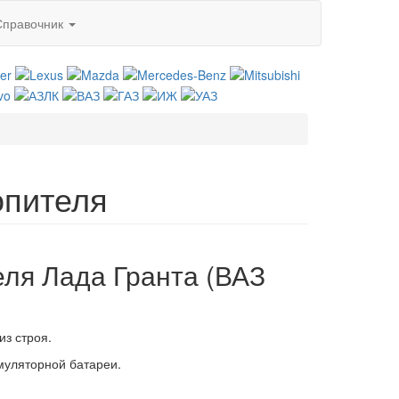
Справочник
опителя
еля Лада Гранта (ВАЗ
из строя.
муляторной батареи.