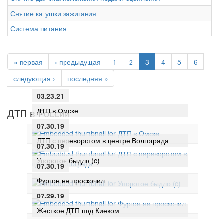
Снятие катушки зажигания
Система питания
« первая
‹ предыдущая
1
2
3
4
5
6
следующая ›
последняя »
03.23.21
ДТП в Омске
ДТП в России
07.30.19
ДТП с переворотом в центре Волгограда
07.30.19
Упоротое быдло (c)
07.30.19
Фургон не проскочил
07.29.19
Жесткое ДТП под Киевом