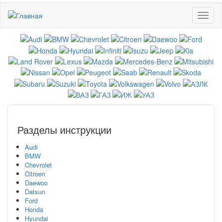
Перейти
Toggl
к
naviga
основному
содержанию
Разделы инструкции
Audi
BMW
Chevrolet
Citroen
Daewoo
Datsun
Ford
Honda
Hyundai