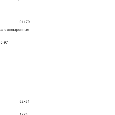
21179
ва с электронным
05-97
82x84
1774