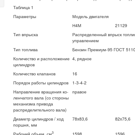
Таблица 1
Параметры
Модель двигателя
Н4М
21129
Тип впрыска
Распределенный впрыск топли
управлением
Тип топлива
Бензин Премиум-95 ГОСТ 511
Количество и расположение
4, рядное
цилиндров
Количество клапанов
16
Порядок работы цилиндров
1-3-4-2
Направление вращения ко­
правое
ленчатого вала (со стороны
механизма привода
распреде­лительного вала)
Диаметр цилиндров / ход
78x83,6
82x75,6
поршня, мм
3
Рабочий объем, см
1598
1596