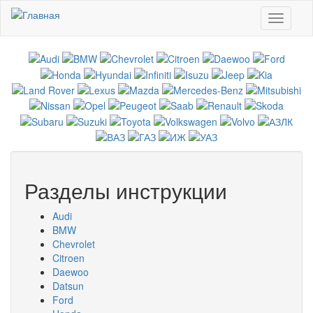
Перейти к основному содержанию
Toggle
navigati
Разделы инструкции
Audi
BMW
Chevrolet
Citroen
Daewoo
Datsun
Ford