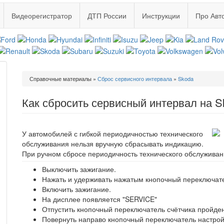
Видеорегистратор
ДТП России
Инструкции
Про Авт
Вы
Справочные материалы
»
Сброс сервисного интервала
»
Skoda
здесь
Как сбросить сервисный интервал на S
У автомобилей с гибкой периодичностью технического
обслуживания нельзя вручную сбрасывать индикацию.
При ручном сбросе периодичность технического обслуживан
Выключить зажигание.
Нажать и удерживать нажатым кнопочный переключател
Включить зажигание.
На дисплее появляется "SERVICE"
Отпустить кнопочный переключатель счётчика пройденн
Повернуть направо кнопочный переключатель настройк