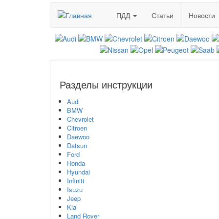
Перейти
ПДД
Статьи
Новости
к
основному
содержанию
Разделы инструкции
Audi
BMW
Chevrolet
Citroen
Daewoo
Datsun
Ford
Honda
Hyundai
Infiniti
Isuzu
Jeep
Kia
Land Rover