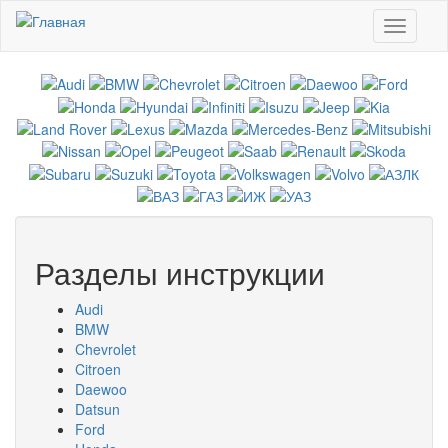
Перейти к основному содержанию
Toggle
navigati
Разделы инструкции
Audi
BMW
Chevrolet
Citroen
Daewoo
Datsun
Ford