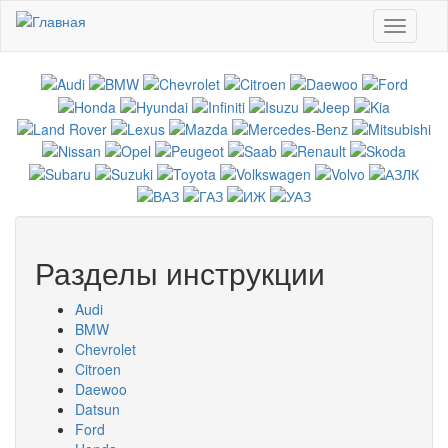
Перейти к основному содержанию
Toggle
navigati
Разделы инструкции
Audi
BMW
Chevrolet
Citroen
Daewoo
Datsun
Ford