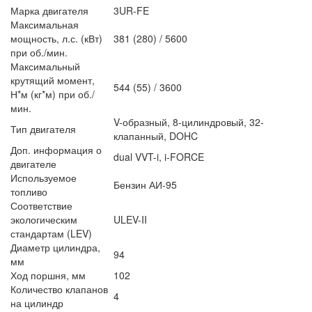
Марка двигателя
3UR-FE
Максимальная
мощность, л.с. (кВт)
381 (280) / 5600
при об./мин.
Максимальный
крутящий момент,
544 (55) / 3600
Н*м (кг*м) при об./
мин.
V-образный, 8-цилиндровый, 32-
Тип двигателя
клапанный, DOHC
Доп. информация о
dual VVT-i, i-FORCE
двигателе
Используемое
Бензин АИ-95
топливо
Соответствие
экологическим
ULEV-II
стандартам (LEV)
Диаметр цилиндра,
94
мм
Ход поршня, мм
102
Количество клапанов
4
на цилиндр