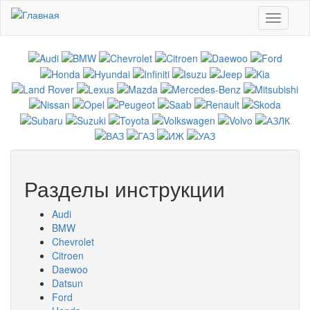
Перейти к основному содержанию
Toggle
navigati
Разделы инструкции
Audi
BMW
Chevrolet
Citroen
Daewoo
Datsun
Ford