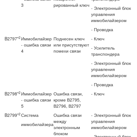
3
рированный ключ
- Электронный блок
управ­ления
иммобилайзером
- Проводка
2
B2797*
Иммобилайзер
Поднесен ключ
- Ключ
- ошибка связи
или присутствуют
- Усилитель
4
помехи связи
транспондера
- Электронный блок
управ­ления
иммобилайзером
- Проводка
2
B2798*
Иммобилайзер
Ошибка связи,
- Ключ
- ошибка связи
кроме В2795,
5
В2796, В2797
2
B2799*
Система
Ошибка связи
- Электронный блок
между
управ­ления
иммобилайзера
электронным
иммобилайзером
блоком
- Электронный блок