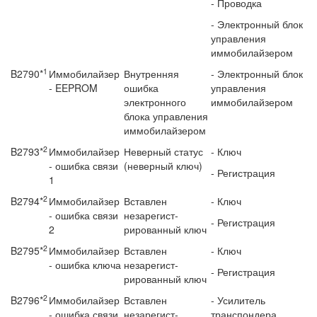
- Проводка
- Электронный блок
управ­ления
иммобилайзером
1
B2790*
Иммобилайзер
Внутренняя
- Электронный блок
- EEPROM
ошибка
управ­ления
электронного
иммобилайзером
блока управления
иммобилайзером
2
B2793*
Иммобилайзер
Неверный статус
- Ключ
- ошибка связи
(неверный ключ)
- Регистрация
1
2
B2794*
Иммобилайзер
Вставлен
- Ключ
- ошибка связи
незарегист­
- Регистрация
2
рированный ключ
2
B2795*
Иммобилайзер
Вставлен
- Ключ
- ошибка ключа
незарегист­
- Регистрация
рированный ключ
2
B2796*
Иммобилайзер
Вставлен
- Усилитель
- ошибка связи
незарегист­
транспондера