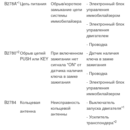
1
B278A*
Цепь питания
Обрыв/короткое
- Электронный блок
замыкание цепи
управ­ления
сис­темы
иммобилайзером
иммобилайзера
- Электронный блок
управления
двигателем
- Проводка
2
B2780*
Обрыв цепей
При включенном
- Датчик наличия
PUSH или KEY
зажигании нет
ключа в замке
сигна­ла "ON" от
зажигания
датчика наличия
- Проводка
ключа в замке
зажигания
- Электронный блок
управ­ления
иммобилайзером
B2784
Кольцевая
Неисправность
- Выключатель
1
кольцевой
запуска двигателя*
антенна
антенны
- Усилитель
2
транспондера*