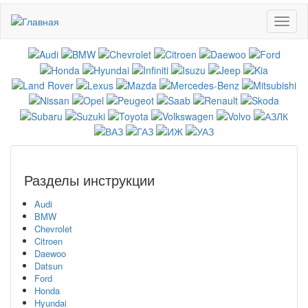
Перейти
Toggl
к
naviga
основному
содержанию
Разделы инструкции
Audi
BMW
Chevrolet
Citroen
Daewoo
Datsun
Ford
Honda
Hyundai