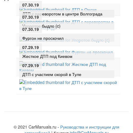
07.30.19
ДТП с переворотом в центре Волгограда
07.30.19
Упоротое быдло (c)
07.30.19
Фургон не проскочил
07.29.19
Жесткое ДТП под Киевом
07.29.19
ДТП с участием скорой в Туле
© 2021 CarManuals.ru -
Руководства и инструкции для
автомобилей
| Контакт
info@CarManuals.ru