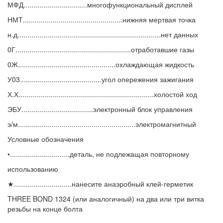
МФД................................многофункциональный дисплей
НМТ..................................................нижняя мертвая точка
н.д........................................................................нет данных
0Г..........................................................отработавшие газы
0Ж.................................................охлаждающая жидкость
У03.........................................угол опережения зажигания
Х.Х....................................................................холостой ход
ЭБУ....................................электронный блок управления
э/м...........................................................электромагнитный
Условные обозначения
•..............................деталь, не подлежащая повторному
использованию
★.............................нанесите анаэробный клей-герметик
THREE BOND 1324 (или аналогичный) на два или три витка
резьбы на конце болта