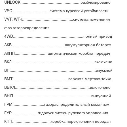
UNLOCK.....................................................разблокировано
VSC.................................система курсовой устойчивости
VVT, WT-i.............................................система изменения
фаз газораспределения
4WD..............................................................полный привод
АКБ...............................................аккумуляторная батарея
АКПП.............................автоматическая коробка передач
ВКЛ.........................................................................включено
ВП............................................................................впускной
ВМТ.................................................верхняя мертвая точка
ВЫКЛ..................................................................выключено
ВЫП.....................................................................выпускной
ГРМ............................газораспределительный механизм
ГУР.......................гидроусилитель рулевого управления
КПП..................................коробка переключения передач