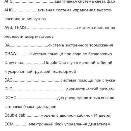
AFS....................................адаптивная система света фар
АНС.....................активная система управления высотой
расположения кузова
AVS, TEMS............................................система изменения
жесткости амортизаторов
ВА.................................система экстренного торможения
CRAWL..........система помощи при езде по бездорожью
Crew max..................Double Cab с увеличенной кабиной
и укороченной грузовой платформой
DAC.........................................система помощи при спуске
DLC..............................................диагностический разъем
DOHC...................................два распределительных вала
в головке блока цилиндров
Double cab.............модели с двойной кабиной (4 двери)
ЕСМ.............электронный блок управления двигателем