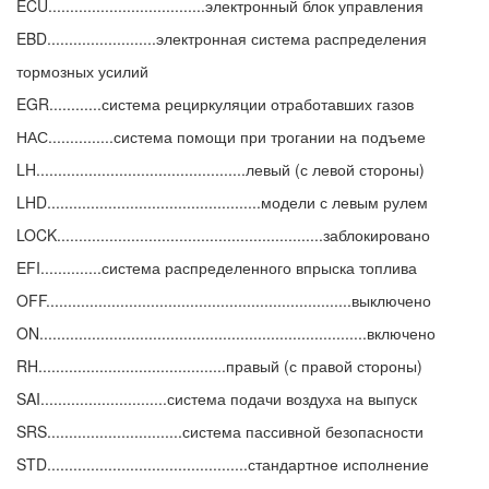
ECU....................................электронный блок управления
EBD.........................электронная система распределения
тормозных усилий
EGR............система рециркуляции отработавших газов
НАС...............система помощи при трогании на подъеме
LH................................................левый (с левой стороны)
LHD.................................................модели с левым рулем
LOCK.............................................................заблокировано
EFI..............система распределенного впрыска топлива
OFF......................................................................выключено
ON...........................................................................включено
RH...........................................правый (с правой стороны)
SAI.............................система подачи воздуха на выпуск
SRS...............................система пассивной безопасности
STD..............................................стандартное исполнение