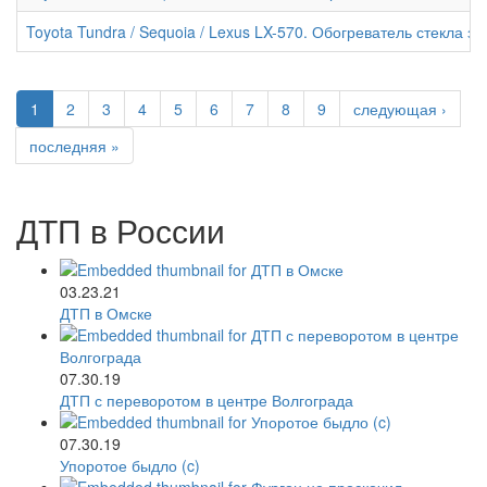
Toyota Tundra / Sequoia / Lexus LX-570. Обогреватель стекла з
1
2
3
4
5
6
7
8
9
следующая ›
последняя »
ДТП в России
03.23.21
ДТП в Омске
07.30.19
ДТП с переворотом в центре Волгограда
07.30.19
Упоротое быдло (c)