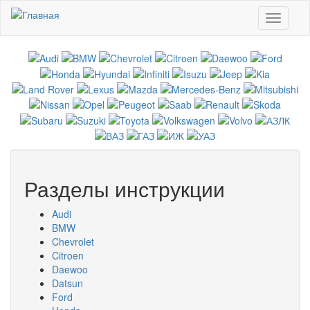
Перейти к основному содержанию
Toggle
navigati
Разделы инструкции
Audi
BMW
Chevrolet
Citroen
Daewoo
Datsun
Ford