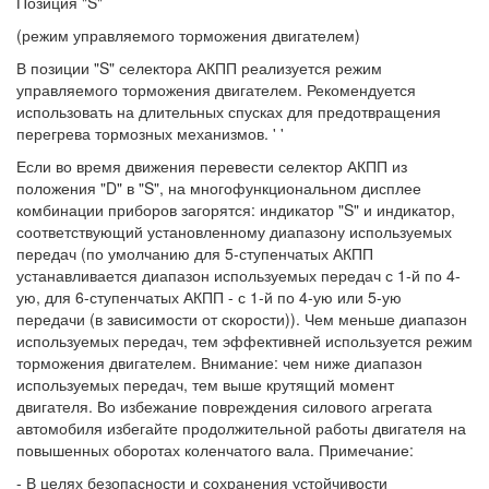
Позиция "S"
(режим управляемого торможения двигателем)
В позиции "S" селектора АКПП реализуется режим
управляемого торможения двигателем. Рекомендуется
использовать на длительных спусках для предотвращения
перегрева тормозных механизмов. ' '
Если во время движения перевести селектор АКПП из
положения "D" в "S", на многофункциональном дисплее
комбинации приборов загорятся: индикатор "S" и индикатор,
соответствующий установленному диапазону используемых
передач (по умолчанию для 5-ступенчатых АКПП
устанавливается диапазон используемых передач с 1-й по 4-
ую, для 6-ступенчатых АКПП - с 1-й по 4-ую или 5-ую
передачи (в зависимости от скорости)). Чем меньше диапазон
используемых передач, тем эффективней используется режим
торможения двигателем. Внимание: чем ниже диапазон
используемых передач, тем выше крутящий момент
двигателя. Во избежание повреждения силового агрегата
автомобиля избегайте продолжительной работы двигателя на
повышенных оборотах коленчатого вала. Примечание:
- В целях безопасности и сохранения устойчивости