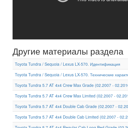
Другие материалы раздела
Toyota Tundra / Sequoia / Lexus LX-570. Идентификация
Toyota Tundra / Sequoia / Lexus LX-570. Технические харак
Toyota Tundra 5.7 AT 4x4 Crew Max Grade (02.2007 - 02.201
Toyota Tundra 5.7 AT 4x4 Crew Max Limited (02.2007 - 02.2
Toyota Tundra 5.7 AT 4x4 Double Cab Grade (02.2007 - 02.2
Toyota Tundra 5.7 AT 4x4 Double Cab Limited (02.2007 - 02.
Toyota Tundra 5.7 AT 4x4 Regular Cab Long Bed Grade (02.2