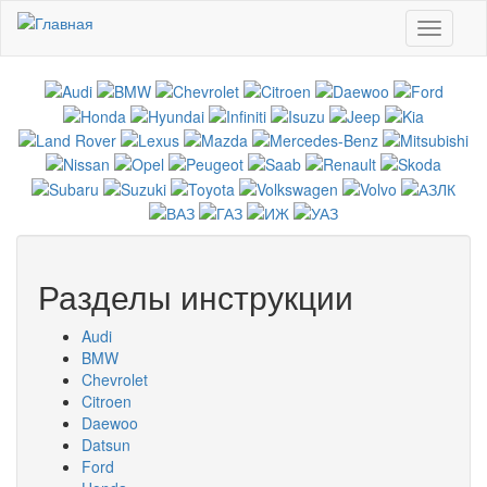
Перейти к основному содержанию
Toggle
navigati
Разделы инструкции
Audi
BMW
Chevrolet
Citroen
Daewoo
Datsun
Ford