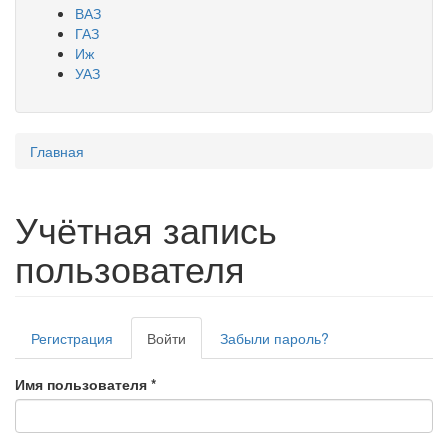
ВАЗ
ГАЗ
Иж
УАЗ
Главная
Вы здесь
Учётная запись
пользователя
Регистрация
Войти
(активная
Забыли пароль?
Главные вкладки
вкладка)
Имя пользователя
*