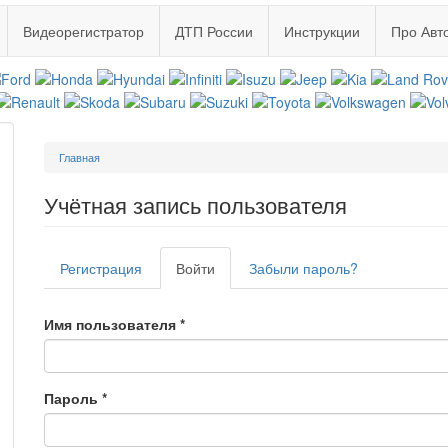
Видеорегистратор
ДТП России
Инструкции
Про Авт
Вы
Главная
здесь
Учётная запись пользователя
Главные
Регистрация
Войти
(активная
Забыли пароль?
вкладки
вкладка)
Имя пользователя
*
Пароль
*