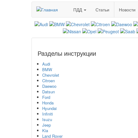
Перейти
ПДД
Статьи
Новости
к
основному
содержанию
Разделы инструкции
Audi
BMW
Chevrolet
Citroen
Daewoo
Datsun
Ford
Honda
Hyundai
Infiniti
Isuzu
Jeep
Kia
Land Rover