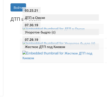
Войти
03.23.21
ДТП в Омске
ДТП в России
07.30.19
Упоротое быдло (c)
07.29.19
Жесткое ДТП под Киевом