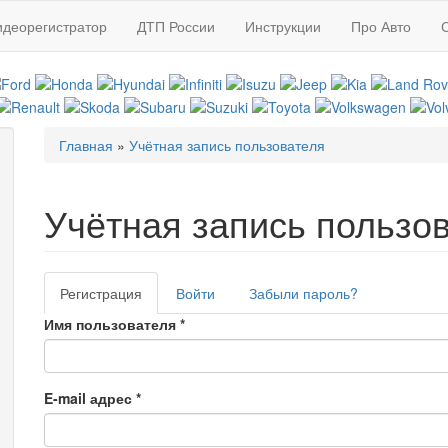
идеорегистратор
ДТП России
Инструкции
Про Авто
Главная
»
Учётная запись пользователя
Вы здесь
Учётная запись пользо
Регистрация
(активная
Войти
Забыли пароль?
Главные вкладки
вкладка)
Имя пользователя
*
E-mail адрес
*