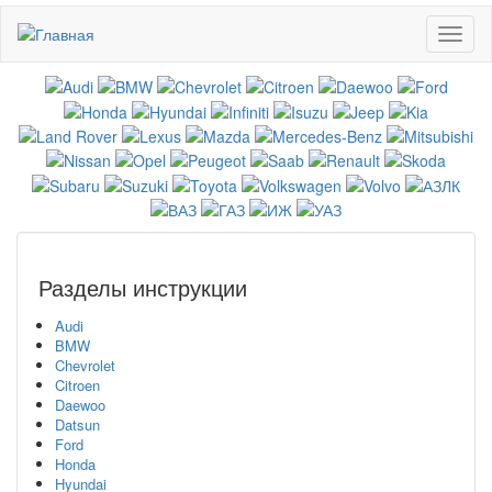
Перейти
Toggl
к
naviga
основному
содержанию
Разделы инструкции
Audi
BMW
Chevrolet
Citroen
Daewoo
Datsun
Ford
Honda
Hyundai