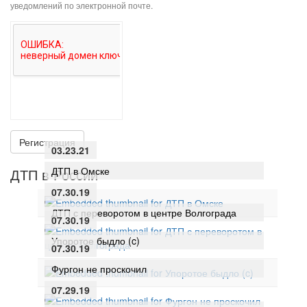
уведомлений по электронной почте.
Регистрация
03.23.21
ДТП в Омске
ДТП в России
07.30.19
ДТП с переворотом в центре Волгограда
07.30.19
Упоротое быдло (c)
07.30.19
Фургон не проскочил
07.29.19