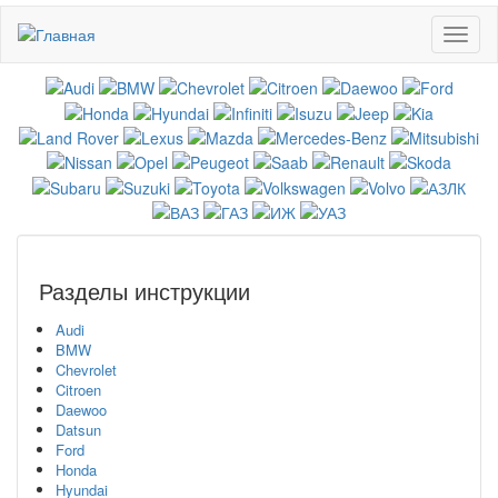
Перейти
Toggl
к
naviga
основному
содержанию
Разделы инструкции
Audi
BMW
Chevrolet
Citroen
Daewoo
Datsun
Ford
Honda
Hyundai