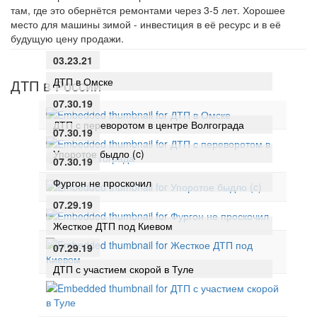
там, где это обернётся ремонтами через 3-5 лет. Хорошее
место для машины зимой - инвестиция в её ресурс и в её
будущую цену продажи.
03.23.21
ДТП в Омске
ДТП в России
07.30.19
ДТП с переворотом в центре Волгограда
07.30.19
Упоротое быдло (c)
07.30.19
Фургон не проскочил
07.29.19
Жесткое ДТП под Киевом
07.29.19
ДТП с участием скорой в Туле