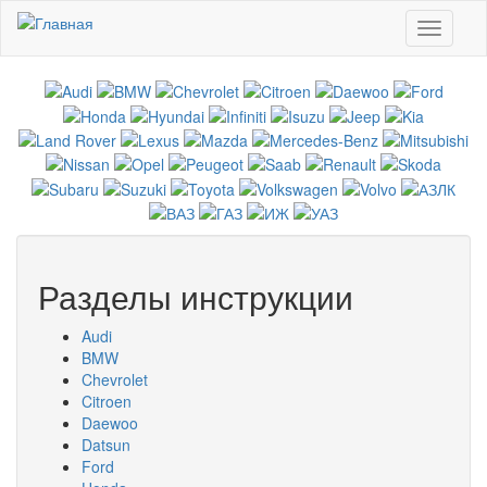
Перейти к основному содержанию
Toggle
navigati
Разделы инструкции
Audi
BMW
Chevrolet
Citroen
Daewoo
Datsun
Ford