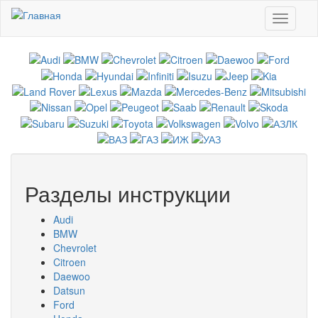
Перейти к основному содержанию
Toggle
navigati
Разделы инструкции
Audi
BMW
Chevrolet
Citroen
Daewoo
Datsun
Ford