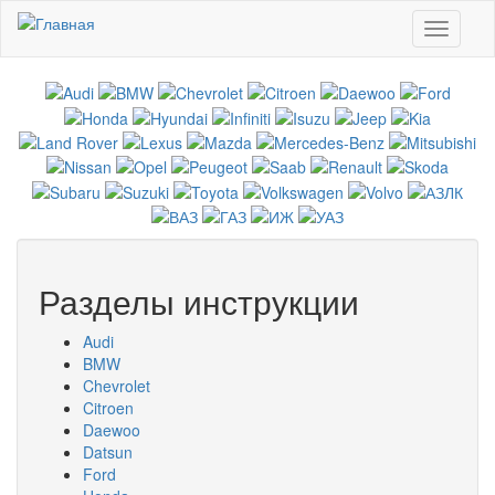
Перейти к основному содержанию
Toggle
navigati
Разделы инструкции
Audi
BMW
Chevrolet
Citroen
Daewoo
Datsun
Ford