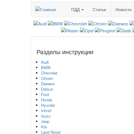
Перейти
ПДД
Статьи
Новости
к
основному
содержанию
Разделы инструкции
Audi
BMW
Chevrolet
Citroen
Daewoo
Datsun
Ford
Honda
Hyundai
Infiniti
Isuzu
Jeep
Kia
Land Rover