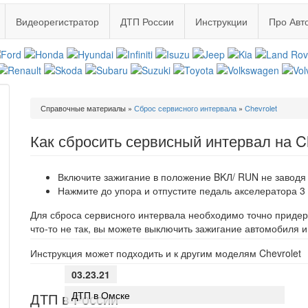
Видеорегистратор
ДТП России
Инструкции
Про Авт
Вы
Справочные материалы
»
Сброс сервисного интервала
»
Chevrolet
здесь
Как сбросить сервисный интервал на C
Включите зажигание в положение BKЛ/ RUN не заводя 
Нажмите до упора и отпустите педаль акселератора 3 
Для сброса сервисного интервала необходимо точно придер
что-то не так, вы можете выключить зажигание автомобиля 
Инструкция может подходить и к другим моделям Chevrolet
03.23.21
ДТП в Омске
ДТП в России