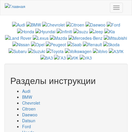
Перейти к основному содержанию
Toggle
navigati
Разделы инструкции
Audi
BMW
Chevrolet
Citroen
Daewoo
Datsun
Ford