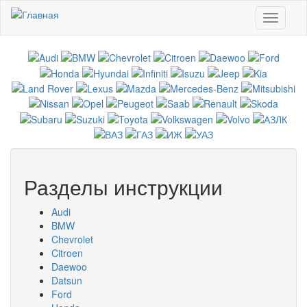
Перейти к основному содержанию
Toggle
navigati
Разделы инструкции
Audi
BMW
Chevrolet
Citroen
Daewoo
Datsun
Ford