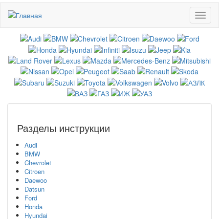
Перейти
Toggl
к
naviga
основному
содержанию
Разделы инструкции
Audi
BMW
Chevrolet
Citroen
Daewoo
Datsun
Ford
Honda
Hyundai