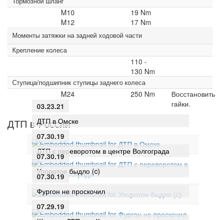
Тормозной шланг
M10
19 Nm
M12
17 Nm
Моменты затяжки на задней ходовой части
Крепление колеса
110 -
130 Nm
Ступица/подшипник ступицы заднего колеса
M24
250 Nm
Восстановить
гайки.
03.23.21
ДТП в Омске
ДТП в России
07.30.19
ДТП с переворотом в центре Волгограда
07.30.19
Упоротое быдло (c)
07.30.19
Фургон не проскочил
07.29.19