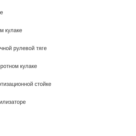
ме
м кулаке
чной рулевой тяге
оротном кулаке
ртизационной стойке
билизаторе