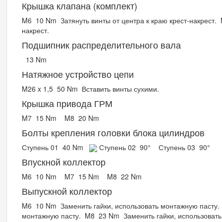
Крышка клапана (комплект)
M6
10 Nm
Затянуть винты от центра к краю крест-накрест.
накрест.
Подшипник распределительного вала
13 Nm
Натяжное устройство цепи
M26 x 1,5
50 Nm
Вставить винты сухими.
Крышка привода ГРМ
M7
15 Nm
M8
20 Nm
Болты крепления головки блока цилиндров
Ступень 01
40 Nm
Ступень 02
90°
Ступень 03
90°
Впускной коллектор
M6
10 Nm
M7
15 Nm
M8
22 Nm
Выпускной коллектор
M6
10 Nm
Заменить гайки, использовать монтажную пасту.
монтажную пасту.
M8
23 Nm
Заменить гайки, использоват