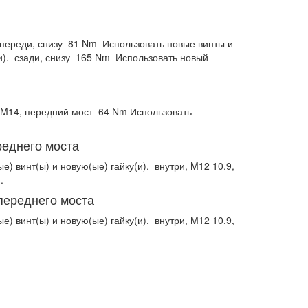
переди, снизу
81 Nm
Использовать новые винты и
и).
сзади, снизу
165 Nm
Использовать новый
M14, передний мост
64 Nm
Использовать
реднего моста
е) винт(ы) и новую(ые) гайку(и).
внутри, M12 10.9,
).
переднего моста
е) винт(ы) и новую(ые) гайку(и).
внутри, M12 10.9,