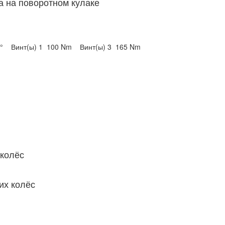
а на поворотном кулаке
0°
Винт(ы) 1
100 Nm
Винт(ы) 3
165 Nm
 колёс
их колёс