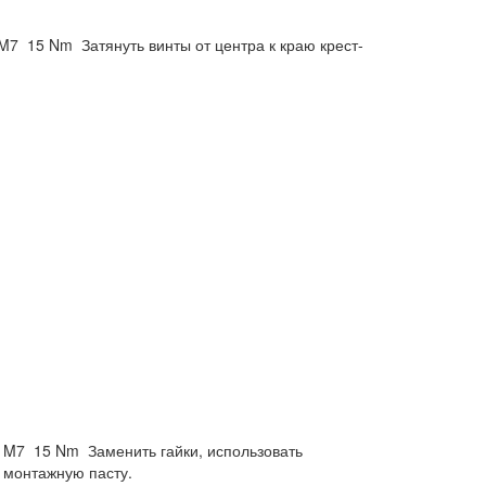
M7
15 Nm
Затянуть винты от центра к краю крест-
M7
15 Nm
Заменить гайки, использовать
ь монтажную пасту.