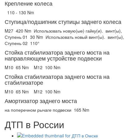
Крепление колеса
110 - 130 Nm
Ступица/подшипник ступицы заднего колеса
M27
420 Nm
Использовать новую(ые) гайку(и).
винт(ы),
Ступень 01
30 Nm
Использовать новый винт(ы).
винт(ы),
Ступень 02
110°
Стойка стабилизатора заднего моста на
направляющем устройстве подвески
M10
65 Nm
M12
100 Nm
Стойка стабилизатора заднего моста на
стабилизаторе
M10
65 Nm
M12
100 Nm
Амортизатор заднего моста
на поперечном рычаге подвески
165 Nm
ДТП в России