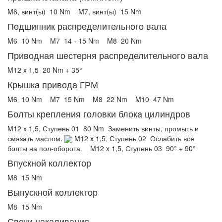
M6, винт(ы)
10 Nm
M7, винт(ы)
15 Nm
Подшипник распределительного вала
M6
10 Nm
M7
14 - 15 Nm
M8
20 Nm
Приводная шестерня распределительного вала
M12 x 1,5
20 Nm + 35°
Крышка привода ГРМ
M6
10 Nm
M7
15 Nm
M8
22 Nm
M10
47 Nm
Болты крепления головки блока цилиндров
M12 x 1,5, Ступень 01
80 Nm
Заменить винты, промыть и
смазать маслом.
M12 x 1,5, Ступень 02
Ослабить все
болты на пол-оборота.
M12 x 1,5, Ступень 03
90° + 90°
Впускной коллектор
M8
15 Nm
Выпускной коллектор
M8
15 Nm
Свечи накаливания