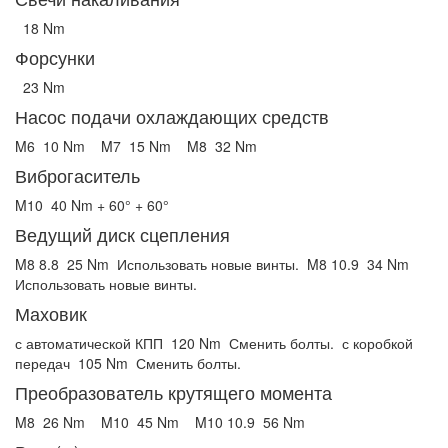
18 Nm
Форсунки
23 Nm
Насос подачи охлаждающих средств
M6
10 Nm
M7
15 Nm
M8
32 Nm
Виброгаситель
M10
40 Nm + 60° + 60°
Ведущий диск сцепления
M8 8.8
25 Nm
Использовать новые винты.
M8 10.9
34 Nm
Использовать новые винты.
Маховик
с автоматической КПП
120 Nm
Сменить болты.
с коробкой
передач
105 Nm
Сменить болты.
Преобразователь крутящего момента
M8
26 Nm
M10
45 Nm
M10 10.9
56 Nm