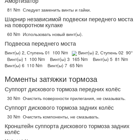
Амортизатор
81 Nm
Следует заменить винты и гайки.
Шарнир независимой подвески переднего моста
на поворотном кулаке
60 Nm
Использовать новый винт(ы).
Подвеска переднего моста
Винт(ы) 2, Ступень 01
100 Nm
Винт(ы) 2, Ступень 02
90°
Винт(ы) 1
100 Nm
Винт(ы) 3
165 Nm
Винт(ы) 5
81 Nm
Винт(ы) 6
110 Nm
Винт(ы) 7
65 Nm
Моменты затяжки тормоза
Суппорт дискового тормоза передних колёс
30 Nm
Очистить поверхности прилегания, не смазывать.
Суппорт дискового тормоза задних колёс
30 Nm
Очистить компоненты, не смазывать.
Кронштейн суппорта дискового тормоза задних
колёс