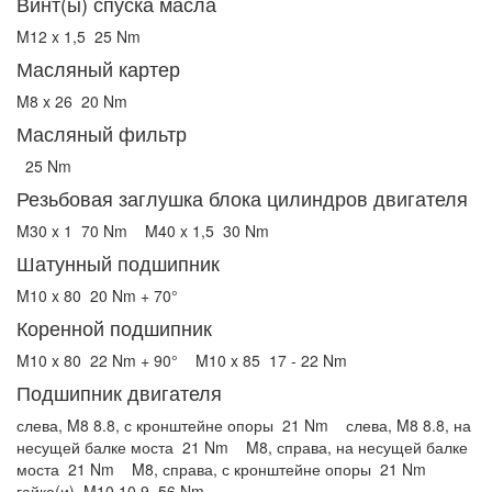
Винт(ы) спуска масла
M12 x 1,5
25 Nm
Масляный картер
M8 x 26
20 Nm
Масляный фильтр
25 Nm
Резьбовая заглушка блока цилиндров двигателя
M30 x 1
70 Nm
M40 x 1,5
30 Nm
Шатунный подшипник
M10 x 80
20 Nm + 70°
Коренной подшипник
M10 x 80
22 Nm + 90°
M10 x 85
17 - 22 Nm
Подшипник двигателя
слева, M8 8.8, с кронштейне опоры
21 Nm
слева, M8 8.8, на
несущей балке моста
21 Nm
M8, справа, на несущей балке
моста
21 Nm
M8, справа, с кронштейне опоры
21 Nm
гайка(и), M10 10.9
56 Nm