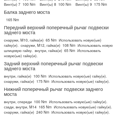
Винт(ы) 7
100 Nm
Винт(ы) 8
100 Nm
Винт(ы) 9
175 Nm
Балка заднего моста
165 Nm
Передний верхний поперечный рычаг подвески
заднего моста
снаружи, M10, гайка(и)
65 Nm
Использовать новую(ые)
гайку(и).
снаружи, M12, гайка(и)
108 Nm
Использовать новую
шлицевую гайку.
внутри, гайка(и)
65 Nm
Использовать
новую(ые) гайку(и).
Задний верхний поперечный рычаг подвески
заднего моста
внутри, гайка(и)
100 Nm
Использовать новую(ые) гайку(и).
снаружи, гайка(и)
175 Nm
Использовать новую(ые) гайку(и).
Нижний поперечный рычаг подвески заднего
моста
внутри, спереди
100 Nm
Использовать новую(ые) гайку(и).
сзади, внутри, M14
165 Nm
Использовать новую(ые) гайку(и).
снаружи, гайка(и)
240 Nm
Использовать новую(ые) гайку(и).