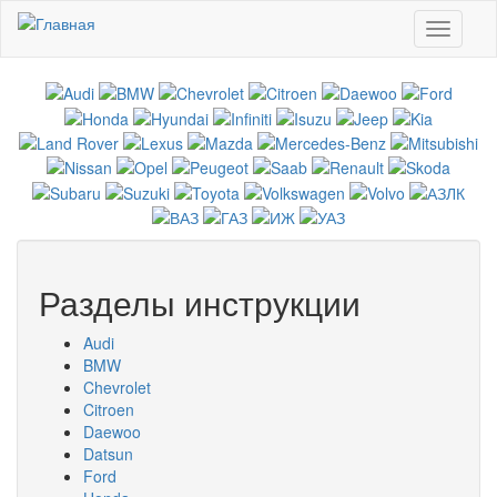
Перейти к основному содержанию
Toggle
navigati
Разделы инструкции
Audi
BMW
Chevrolet
Citroen
Daewoo
Datsun
Ford