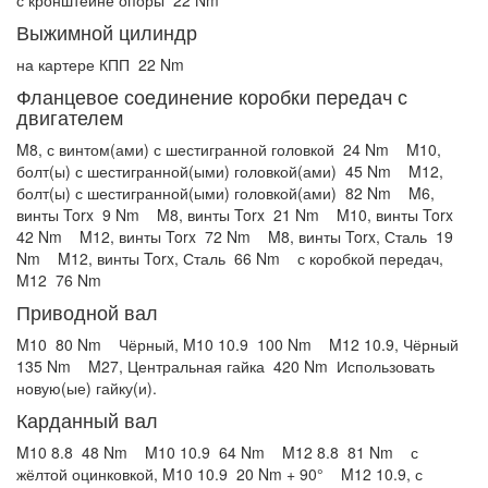
Выжимной цилиндр
на картере КПП
22 Nm
Фланцевое соединение коробки передач с
двигателем
M8, с винтом(ами) с шестигранной головкой
24 Nm
M10,
болт(ы) с шестигранной(ыми) головкой(ами)
45 Nm
M12,
болт(ы) с шестигранной(ыми) головкой(ами)
82 Nm
M6,
винты Torx
9 Nm
M8, винты Torx
21 Nm
M10, винты Torx
42 Nm
M12, винты Torx
72 Nm
M8, винты Torx, Сталь
19
Nm
M12, винты Torx, Сталь
66 Nm
с коробкой передач,
M12
76 Nm
Приводной вал
M10
80 Nm
Чёрный, M10 10.9
100 Nm
M12 10.9, Чёрный
135 Nm
M27, Центральная гайка
420 Nm
Использовать
новую(ые) гайку(и).
Карданный вал
M10 8.8
48 Nm
M10 10.9
64 Nm
M12 8.8
81 Nm
с
жёлтой оцинковкой, M10 10.9
20 Nm + 90°
M12 10.9, с