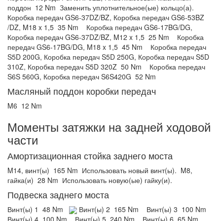
поддон
12 Nm
Заменить уплотнительное(ые) кольцо(а).
Коробка передач GS6-37DZ/BZ, Коробка передач GS6-53BZ
/DZ, M18 x 1,5
35 Nm
Коробка передач GS6-17BG/DG,
Коробка передач GS6-37DZ/BZ, M12 x 1,5
25 Nm
Коробка
передач GS6-17BG/DG, M18 x 1,5
45 Nm
Коробка передач
S5D 200G, Коробка передач S5D 250G, Коробка передач S5D
310Z, Коробка передач S5D 320Z
50 Nm
Коробка передач
S6S 560G, Коробка передач S6S420G
52 Nm
Масляный поддон коробки передач
M6
12 Nm
Моменты затяжки на задней ходовой
части
Амортизационная стойка заднего моста
M14, винт(ы)
165 Nm
Использовать новый винт(ы).
M8,
гайка(и)
28 Nm
Использовать новую(ые) гайку(и).
Подвеска заднего моста
Винт(ы) 1
48 Nm
Винт(ы) 2
165 Nm
Винт(ы) 3
100 Nm
Винт(ы) 4
100 Nm
Винт(ы) 5
240 Nm
Винт(ы) 6
65 Nm