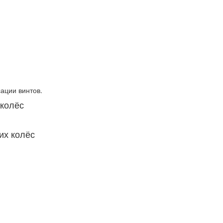
сации винтов.
 колёс
их колёс