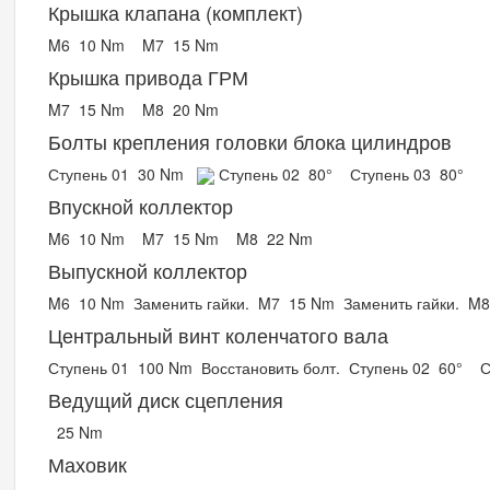
Крышка клапана (комплект)
M6
10 Nm
M7
15 Nm
Крышка привода ГРМ
M7
15 Nm
M8
20 Nm
Болты крепления головки блока цилиндров
Ступень 01
30 Nm
Ступень 02
80°
Ступень 03
80°
Впускной коллектор
M6
10 Nm
M7
15 Nm
M8
22 Nm
Выпускной коллектор
M6
10 Nm
Заменить гайки.
M7
15 Nm
Заменить гайки.
M
Центральный винт коленчатого вала
Ступень 01
100 Nm
Восстановить болт.
Ступень 02
60°
С
Ведущий диск сцепления
25 Nm
Маховик