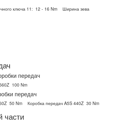
чного ключа 11:
12 - 16 Nm
Ширина зева
дач
оробки передач
 560Z
100 Nm
робки передач
560Z
50 Nm
Коробка передач A5S 440Z
30 Nm
й части