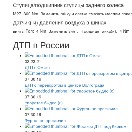
Ступица/подшипник ступицы заднего колеса
M27
300 Nm
Заменить гайку и слегка смазать маслом пове
Датчик(-и) давления воздуха в шинах
винты Torx
4 Nm
Заменить винт.
Накидная гайка(и).
4 Nm
ДТП в России
03.23.21
ДТП в Омске
07.30.19
ДТП с переворотом в центре Волгограда
07.30.19
Упоротое быдло (c)
07.30.19
Фургон не проскочил
07.29.19