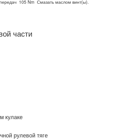
 передач
105 Nm
Смазать маслом винт(ы).
вой части
м кулаке
чной рулевой тяге