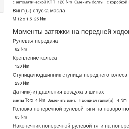
с автоматической КПП
120 Nm
Сменить болты.
с коробкой
Винт(ы) спуска масла
M 12 x 1,5
25 Nm
Моменты затяжки на передней ходо
Рулевая передача
62 Nm
Крепление колеса
120 Nm
Ступица/подшипник ступицы переднего колеса
290 Nm
Датчик(-и) давления воздуха в шинах
винты Torx
4 Nm
Заменить винт.
Накидная гайка(и).
4 Nm
Головка поперечной рулевой тяги на поворотно
65 Nm
Наконечник поперечной рулевой тяги на попере