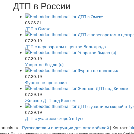
ДТП в России
03.23.21
ДТП в Омске
07.30.19
ДТП с переворотом в центре Волгограда
07.30.19
Упоротое быдло (c)
07.30.19
Фургон не проскочил
07.29.19
Жесткое ДТП под Киевом
07.29.19
ДТП с участием скорой в Туле
anuals.ru -
Руководства и инструкции для автомобилей
| Контакт
in
щены. При упоминании использовании материалов активная ссылка на CarMan