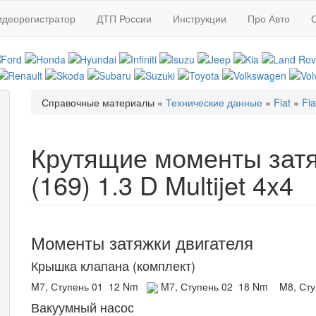
идеорегистратор
ДТП России
Инструкции
Про Авто
Справочные материалы
»
Технические данные
»
Fiat
»
Fi
Вы здесь
Крутящие моменты зат
(169) 1.3 D Multijet 4x4
Моменты затяжки двигателя
Крышка клапана (комплект)
M7, Ступень 01
12 Nm
M7, Ступень 02
18 Nm
M8, Ст
Вакуумный насос