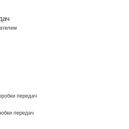
дач
гателем
оробки передач
робки передач