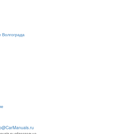
fo@CarManuals.ru
uals.ru обязательна.