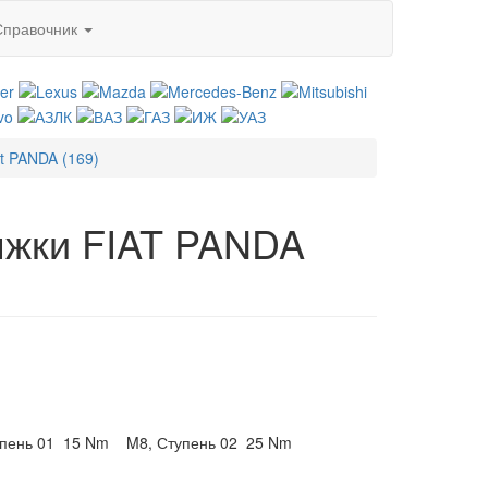
Справочник
at PANDA (169)
яжки FIAT PANDA
упень 01
15 Nm
M8, Ступень 02
25 Nm