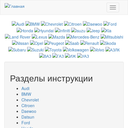
Перейти к основному содержанию
Toggle
navigati
Разделы инструкции
Audi
BMW
Chevrolet
Citroen
Daewoo
Datsun
Ford