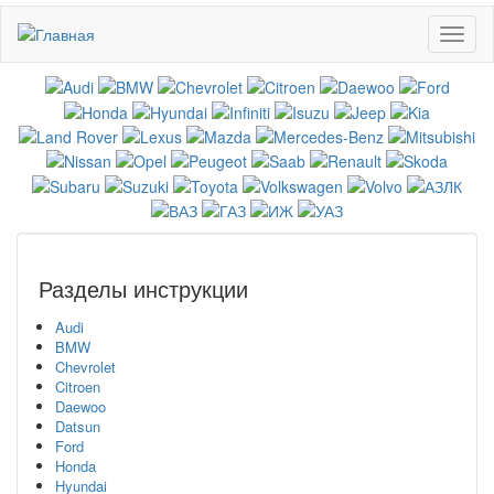
Перейти
Toggl
к
naviga
основному
содержанию
Разделы инструкции
Audi
BMW
Chevrolet
Citroen
Daewoo
Datsun
Ford
Honda
Hyundai