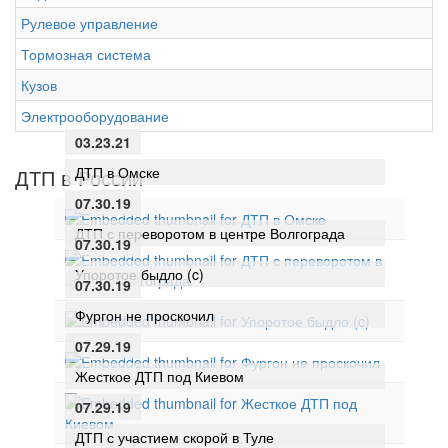
Рулевое управление
Тормозная система
Кузов
Электрооборудование
03.23.21
ДТП в Омске
ДТП в России
07.30.19
ДТП с переворотом в центре Волгограда
07.30.19
Упоротое быдло (c)
07.30.19
Фургон не проскочил
07.29.19
Жесткое ДТП под Киевом
07.29.19
ДТП с участием скорой в Туле