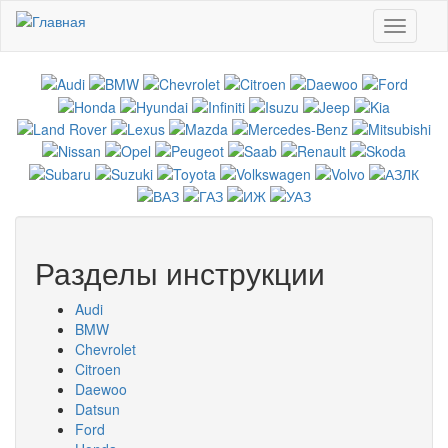
Перейти к основному содержанию
Toggle
navigati
Разделы инструкции
Audi
BMW
Chevrolet
Citroen
Daewoo
Datsun
Ford