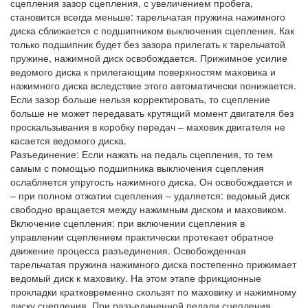
сцепления зазор сцепления, с увеличением пробега,
становится всегда меньше: тарельчатая пружина нажимного
диска сближается с подшипником выключения сцепления. Как
только подшипник будет без зазора прилегать к тарельчатой
пружине, нажимной диск освобождается. Прижимное усилие
ведомого диска к прилегающим поверхностям маховика и
нажимного диска вследствие этого автоматически понижается.
Если зазор больше нельзя корректировать, то сцепление
больше не может передавать крутящий момент двигателя без
проскальзывания в коробку передач – маховик двигателя не
касается ведомого диска.
Разъединение: Если нажать на педаль сцепления, то тем
самым с помощью подшипника выключения сцепления
ослабляется упругость нажимного диска. Он освобождается и
– при полном отжатии сцепления – удаляется: ведомый диск
свободно вращается между нажимным диском и маховиком.
Включение сцепления: при включении сцепления в
управлении сцеплением практически протекает обратное
движение процесса разъединения. Освобожденная
тарельчатая пружина нажимного диска постепенно прижимает
ведомый диск к маховику. На этом этапе фрикционные
прокладки кратковременно скользят по маховику и нажимному
диску сцепления. При разъединенной педали сцепления