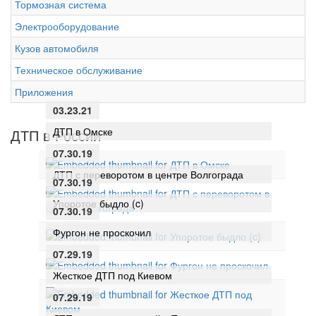
Тормозная система
Электрооборудование
Кузов автомобиля
Техническое обслуживание
Приложения
03.23.21
ДТП в Омске
ДТП в России
07.30.19
ДТП с переворотом в центре Волгограда
07.30.19
Упоротое быдло (c)
07.30.19
Фургон не проскочил
07.29.19
Жесткое ДТП под Киевом
07.29.19