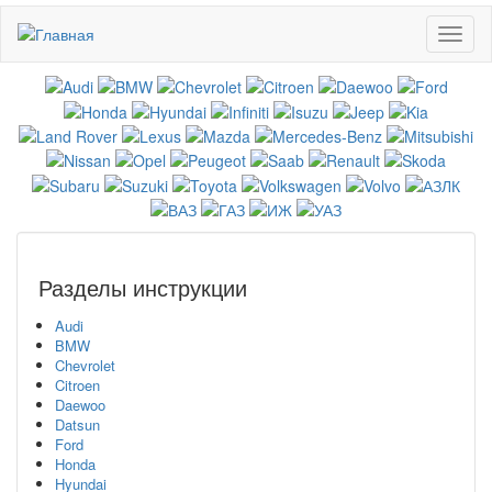
Перейти
Toggl
к
naviga
основному
содержанию
Разделы инструкции
Audi
BMW
Chevrolet
Citroen
Daewoo
Datsun
Ford
Honda
Hyundai