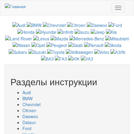
Перейти к основному содержанию
Toggle
navigati
Разделы инструкции
Audi
BMW
Chevrolet
Citroen
Daewoo
Datsun
Ford