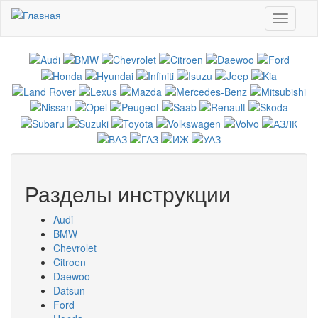
Перейти к основному содержанию
Toggle
navigati
Разделы инструкции
Audi
BMW
Chevrolet
Citroen
Daewoo
Datsun
Ford