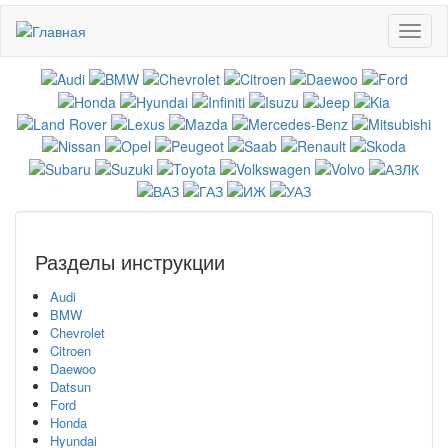
Перейти
Toggl
к
naviga
основному
содержанию
Разделы инструкции
Audi
BMW
Chevrolet
Citroen
Daewoo
Datsun
Ford
Honda
Hyundai