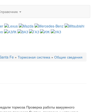
Справочник
Santa Fe
»
Тормозная система
»
Общие сведения
педали тормоза Проверка работы вакуумного
ривода тормозов Снятие, проверка и установка...