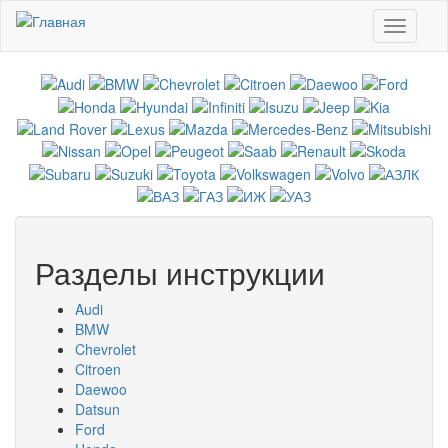
Перейти к основному содержанию
Toggle
navigati
Разделы инструкции
Audi
BMW
Chevrolet
Citroen
Daewoo
Datsun
Ford