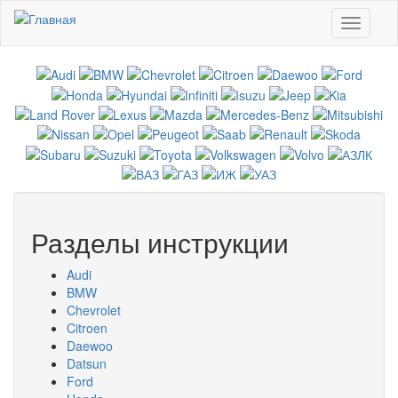
Перейти к основному содержанию
Toggle
navigati
Разделы инструкции
Audi
BMW
Chevrolet
Citroen
Daewoo
Datsun
Ford