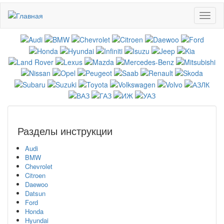
Перейти
Toggl
к
naviga
основному
содержанию
Разделы инструкции
Audi
BMW
Chevrolet
Citroen
Daewoo
Datsun
Ford
Honda
Hyundai