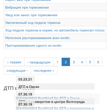
Вибрация при торможении
Увод или занос при торможении
Увеличенный ход педали тормоза
Ход педали тормоза в норме, но автомобиль тормозит плохо
Неполное растормаживание всех колёс
Притормаживание одного из колёс
« первая
‹ предыдущая
1
2
3
4
5
6
следующая ›
последняя »
03.23.21
ДТП в Омске
ДТП в России
07.30.19
ДТП с переворотом в центре Волгограда
07.30.19