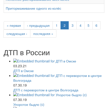
Притормаживание одного из колёс
« первая
‹ предыдущая
1
2
3
4
5
6
следующая ›
последняя »
ДТП в России
03.23.21
ДТП в Омске
07.30.19
ДТП с переворотом в центре Волгограда
07.30.19
Упоротое быдло (c)