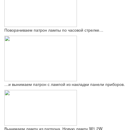
Поворачиваем патрон лампы по часовой стрелке…
…и вынимаем патрон с лампой из накладки панели приборов.
Вынимаем лампу из патрона. Новую лампу W1,2W